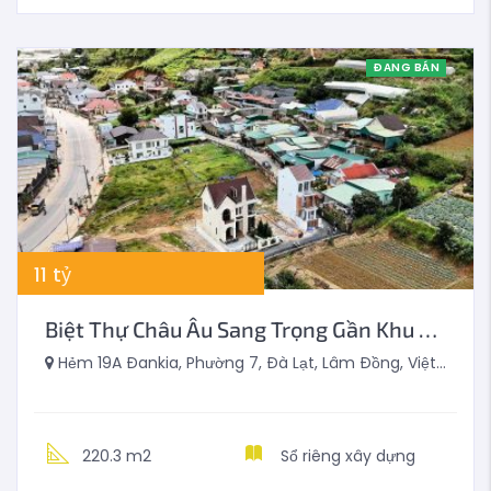
ĐANG BÁN
11
tỷ
Biệt Thự Châu Âu Sang Trọng Gần Khu Du Lịch Langbiang – Đà Lạt
Hẻm 19A Đankia, Phường 7, Đà Lạt, Lâm Đồng, Việt Nam
220.3 m2
Sổ riêng xây dựng