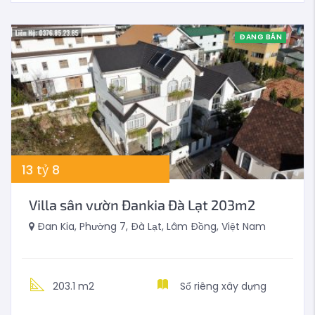
ĐANG BÁN
13
tỷ
8
Villa sân vườn Đankia Đà Lạt 203m2
Đan Kia, Phường 7, Đà Lạt, Lâm Đồng, Việt Nam
203.1 m2
Sổ riêng xây dựng