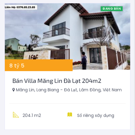
ĐANG BÁN
8
tỷ
5
Bán Villa Măng Lin Đà Lạt 204m2
Măng Lin, Lang Biang - Đà Lạt, Lâm Đồng, Việt Nam
204.1 m2
Sổ riêng xây dựng