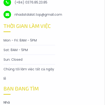
(+84) 0376.85.23.85
nhadatdalat.top@gmail.com
THỜI GIAN LÀM VIỆC
Mon - Fri: 8AM - 5PM
Sat: 8AM - 5PM
Sun: Closed
Chúng tôi làm việc tất cả ngày
lễ
BẠN ĐANG TÌM
Nhà