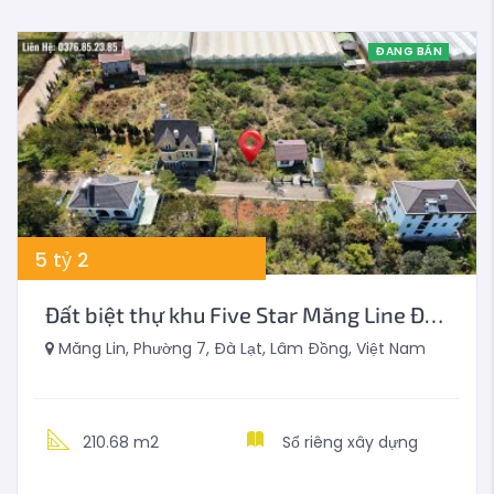
ĐANG BÁN
5
tỷ
2
Đất biệt thự khu Five Star Măng Line Đà Lạt 210m2
Măng Lin, Phường 7, Đà Lạt, Lâm Đồng, Việt Nam
210.68 m2
Sổ riêng xây dựng