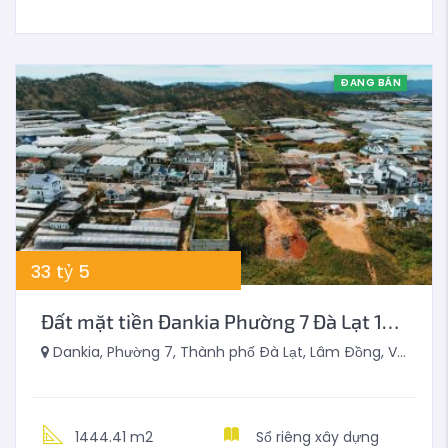
ĐANG BÁN
33
tỷ
5
Đất mặt tiền Đankia Phường 7 Đà Lạt 1444m2
Dankia, Phường 7, Thành phố Đà Lạt, Lâm Đồng, Việt Nam
1444.41 m2
Sổ riêng xây dựng