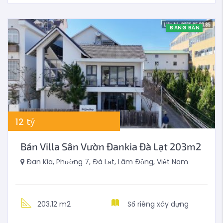
ĐANG BÁN
12
tỷ
Bán Villa Sân Vườn Đankia Đà Lạt 203m2
Đan Kia, Phường 7, Đà Lạt, Lâm Đồng, Việt Nam
203.12 m2
Sổ riêng xây dựng