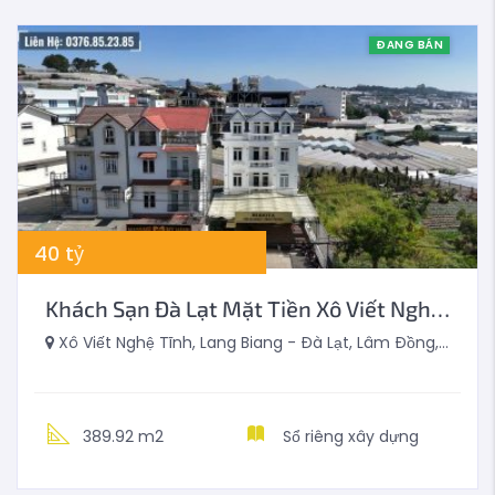
ĐANG BÁN
40
tỷ
Khách Sạn Đà Lạt Mặt Tiền Xô Viết Nghệ Tĩnh 389m2
Xô Viết Nghệ Tĩnh, Lang Biang - Đà Lạt, Lâm Đồng, Việt Nam
389.92 m2
Sổ riêng xây dựng