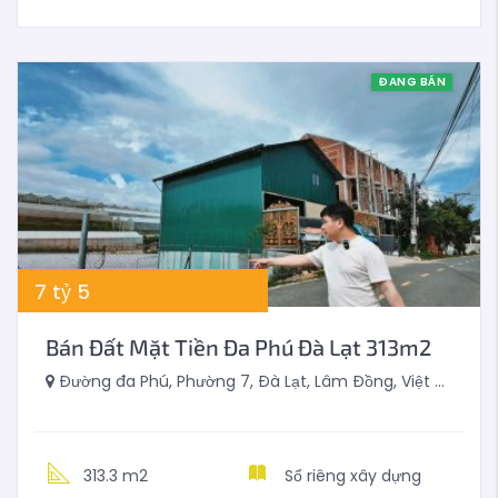
ĐANG BÁN
7
tỷ
5
Bán Đất Mặt Tiền Đa Phú Đà Lạt 313m2
Đường đa Phú, Phường 7, Đà Lạt, Lâm Đồng, Việt Nam
313.3 m2
Sổ riêng xây dựng