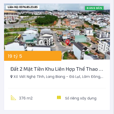
ĐANG BÁN
19
tỷ
5
Đất 2 Mặt Tiền Khu Liên Hợp Thể Thao Đà Lạt 376m2
Xô Viết Nghệ Tĩnh, Lang Biang - Đà Lạt, Lâm Đồng, Việt Nam
376 m2
Sổ riêng xây dựng