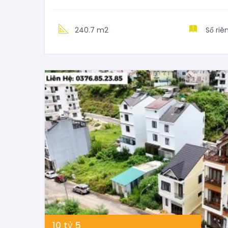
240.7 m2
Sổ riê
10
tỷ
5