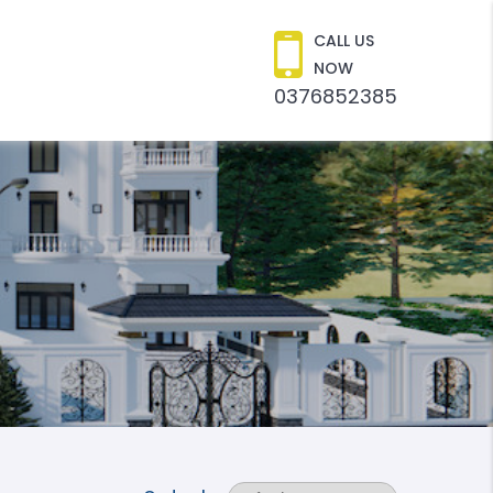
CALL US
NOW
0376852385