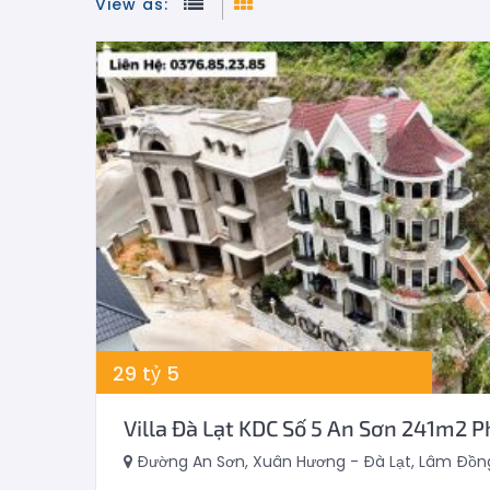
View as:
29
tỷ
5
Villa Đà Lạt KDC Số 5 An Sơn 241m2 
Đường An Sơn, Xuân Hương - Đà Lạt, Lâm Đồng