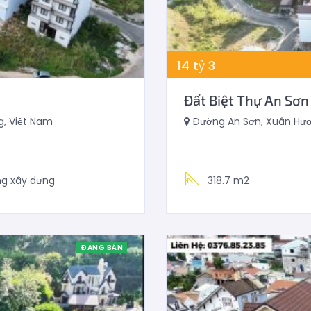
14
tỷ
3
Đất Biệt Thự An Sơn
, Việt Nam
Đường An Sơn, Xuân Hươn
ng xây dựng
318.7 m2
ĐANG BÁN