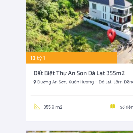
13
tỷ
1
Đất Biệt Thự An Sơn Đà Lạt 355m2
Đường An Sơn, Xuân Hương - Đà Lạt, Lâm Đồng
355.9 m2
Sổ riê