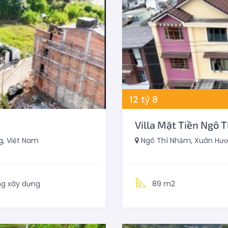
12
tỷ
8
Villa Mặt Tiền Ngô 
, Việt Nam
Ngô Thì Nhậm, Xuân Hươn
ng xây dựng
89 m2