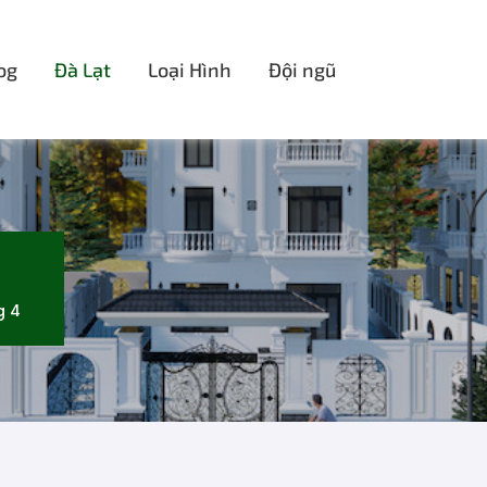
og
Đà Lạt
Loại Hình
Đội ngũ
g 4