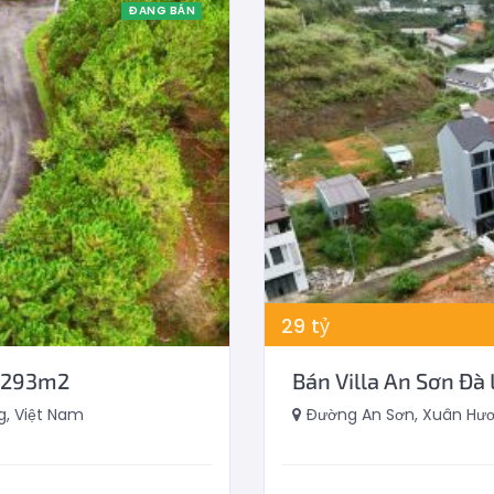
ĐANG BÁN
29
tỷ
g 293m2
Bán Villa An Sơn Đà
, Việt Nam
Đường An Sơn, Xuân Hươn