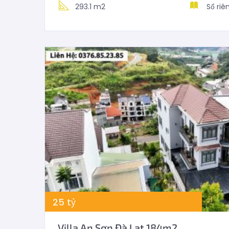
293.1 m2
Sổ riê
25
tỷ
Villa An Sơn Đà Lạt 184m2