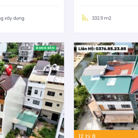
ng xây dựng
332.11 m2
ĐANG BÁN
12
tỷ
8