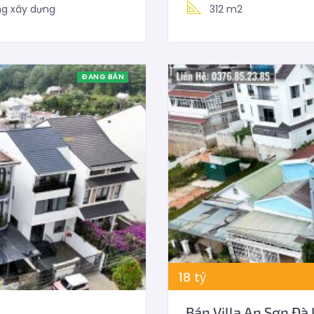
ng xây dựng
312 m2
ĐANG BÁN
18
tỷ
Bán Villa An Sơn Đà