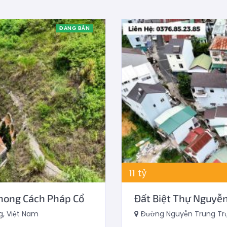
ĐANG BÁN
11
tỷ
Phong Cách Pháp Cổ
Đất Biệt Thự Nguyễn
, Việt Nam
Đường Nguyễn Trung Trự