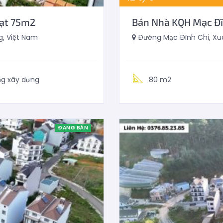
Lạt 75m2
Bán Nhà KQH Mạc Đĩ
, Việt Nam
Đường Mạc Đĩnh Chi, Xuâ
ng xây dựng
80 m2
ĐANG BÁN