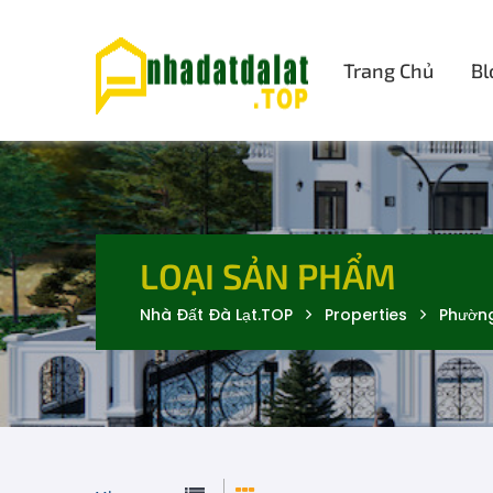
Trang Chủ
Bl
LOẠI SẢN PHẨM
Nhà Đất Đà Lạt.TOP
Properties
Phườn