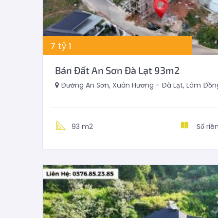
7
tỷ
1
Bán Đất An Sơn Đà Lạt 93m2
Đường An Sơn, Xuân Hương - Đà Lạt, Lâm Đồng
93 m2
Sổ riê