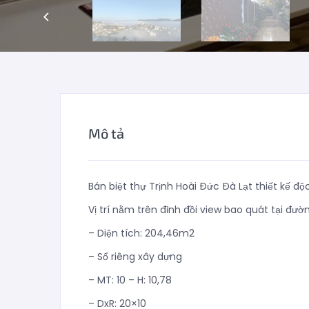
Mô tả
Bán biệt thự Trịnh Hoài Đức Đà Lạt thiết kế độ
Vị trí nằm trên đỉnh đồi view bao quát tại đườn
– Diện tích: 204,46m2
– Sổ riêng xây dựng
– MT: 10 – H: 10,78
– DxR: 20×10