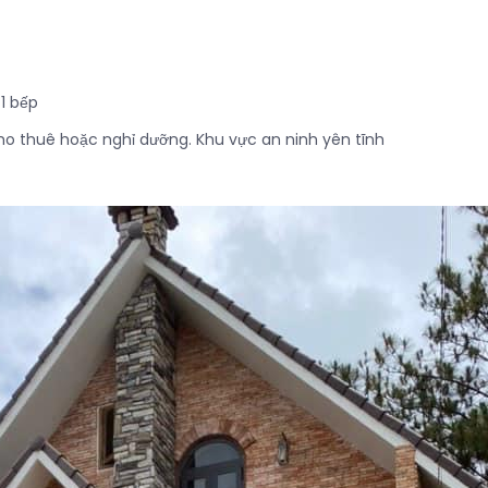
1 bếp
ể cho thuê hoặc nghỉ dưỡng. Khu vực an ninh yên tĩnh