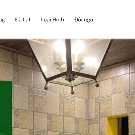
og
Đà Lạt
Loại Hình
Đội ngũ