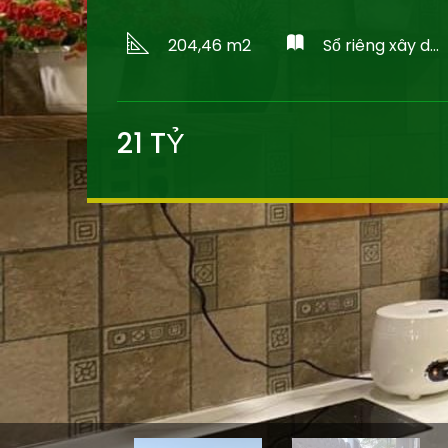
204,46 m2
Sổ riêng xây dựng
21
TỶ