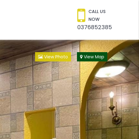
CALL US
NOW
0376852385
View Photo
View Map