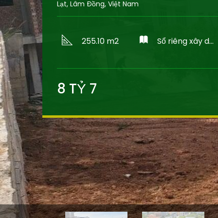
Lạt, Lâm Đồng, Việt Nam
255.10 m2
Sổ riêng xây dựng
8
TỶ
7