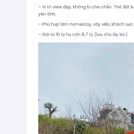
– Vị trí view đẹp, không bị che chắn. Thế đất
yên tĩnh.
– Phù hợp làm homestay, xây villa, khách sạn.
– Giá từ 10 tỷ hạ còn 8,7 tỷ (lưu chủ lấy lộc)