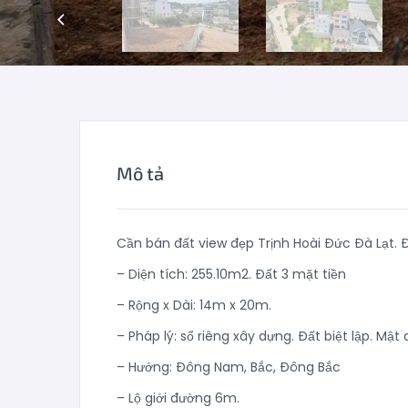
Mô tả
Cần bán đất view đẹp Trịnh Hoài Đức Đà Lạt
– Diện tích: 255.10m2. Đất 3 mặt tiền
– Rộng x Dài: 14m x 20m.
– Pháp lý: sổ riêng xây dựng. Đất biệt lập. Mậ
– Hướng: Đông Nam, Bắc, Đông Bắc
– Lộ giới đường 6m.