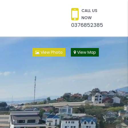
CALL US
NOW
0376852385
View Photo
View Map