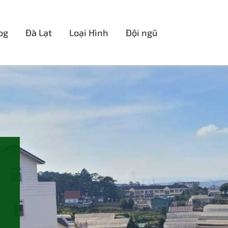
og
Đà Lạt
Loại Hình
Đội ngũ