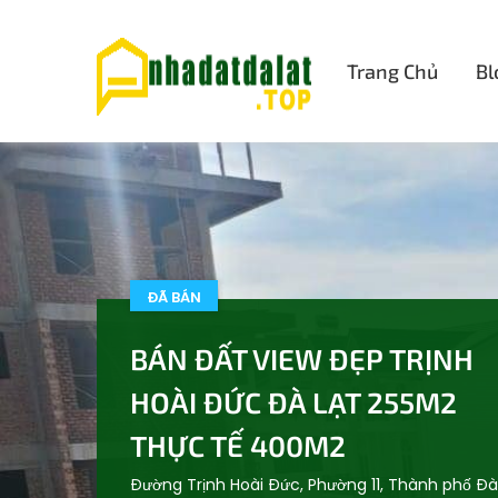
Trang Chủ
Bl
ĐÃ BÁN
BÁN ĐẤT VIEW ĐẸP TRỊNH
HOÀI ĐỨC ĐÀ LẠT 255M2
THỰC TẾ 400M2
Đường Trịnh Hoài Đức, Phường 11, Thành phố Đà