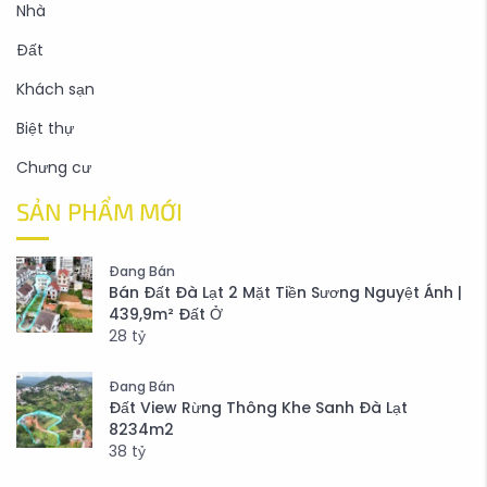
Nhà
Đất
Khách sạn
Biệt thự
Chưng cư
SẢN PHẨM MỚI
Đang Bán
Bán Đất Đà Lạt 2 Mặt Tiền Sương Nguyệt Ánh |
439,9m² Đất Ở
28
tỷ
Đang Bán
Đất View Rừng Thông Khe Sanh Đà Lạt
8234m2
38
tỷ