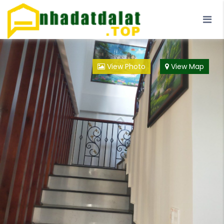
Trang Chủ
Blog
Đà Lạt
Loại Hình
View Photo
View Map
Đội ngũ