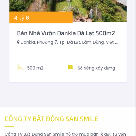
4
tỷ
6
Bán Nhà Vườn Đankia Đà Lạt 500m2
Dankia, Phường 7, Tp. Đà Lạt, Lâm Đồng, Việt Nam
500 m2
Sổ riêng xây dựng
CÔNG TY BẤT ĐỘNG SẢN SMILE
Công Ty Bất Động Sản Smile hỗ trợ mua bán, k gửi, tư vấn