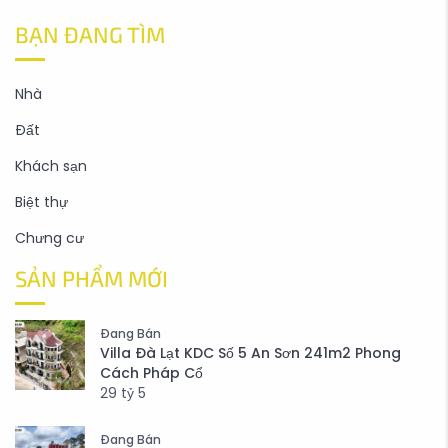
BẠN ĐANG TÌM
Nhà
Đất
Khách sạn
Biệt thự
Chưng cư
SẢN PHẨM MỚI
Đang Bán
Villa Đà Lạt KDC Số 5 An Sơn 241m2 Phong
Cách Pháp Cổ
29
tỷ
5
Đang Bán