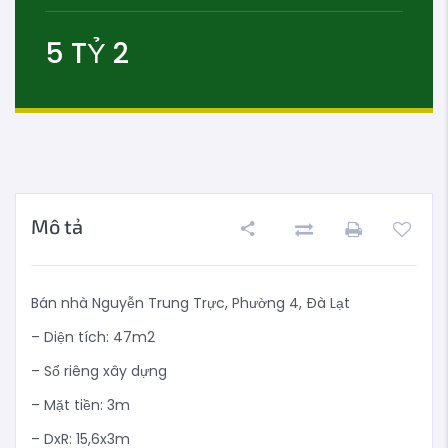
5
TỶ
2
Mô tả
Bán nhà Nguyễn Trung Trực, Phường 4, Đà Lạt
– Diện tích: 47m2
– Sổ riêng xây dựng
– Mặt tiền: 3m
– DxR: 15,6x3m