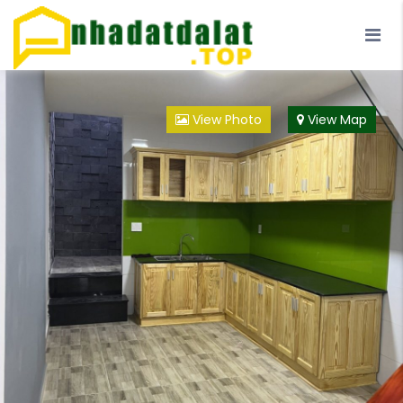
Trang Chủ
Blog
Đà Lạt
Loại Hình
View Photo
View Map
Đội ngũ