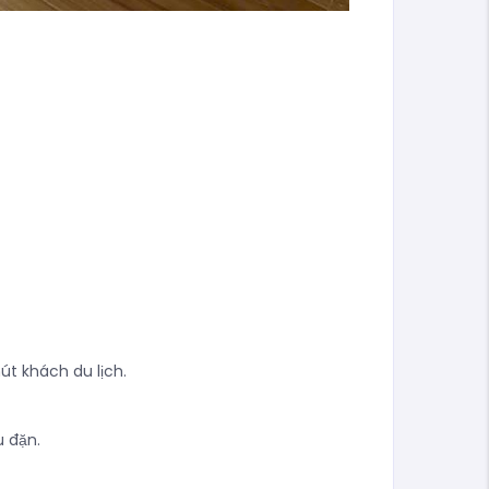
út khách du lịch.
u đặn.