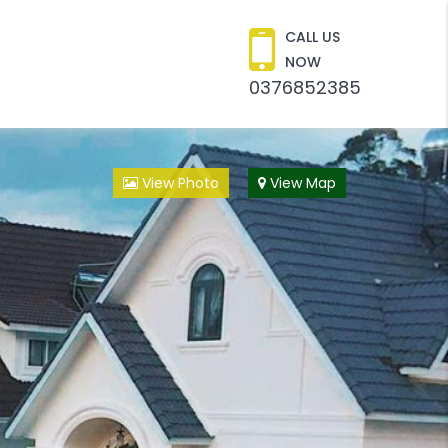
CALL US
NOW
0376852385
View Photo
View Map