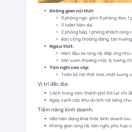
Không gian nội thất:
11 phòng ngủ: gồm 6 phòng đơn, 1 
11 toilet hiện đại.
2 phòng bếp, 1 phòng khách rộng rã
Ban công thoáng đãng, tận hưởng 
Ngoại thất:
Hầm đậu xe rộng rãi, đáp ứng nhu 
Sân vườn thoáng mát, lý tưởng ch
Tiện nghi cao cấp:
Toàn bộ nội thất mới, chất lượng c
Vị trí đắc địa:
Cách trung tâm thành phố Đà Lạt chỉ 3k
Ngay cạnh các khu du lịch nổi tiếng nh
Tiềm năng kinh doanh:
Villa hiện đang khai thác kinh doanh lư
Không gian rộng rãi, tiện nghi, phù hợp