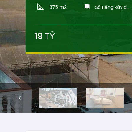
375 m2
Sổ riêng xây dựng
19
TỶ