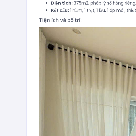
Diện tích:
375m2, pháp lý sổ hồng riêng
Kết cấu:
1 hầm, 1 trệt, 1 lầu, 1 áp mái, thiế
Tiện ích và bố trí: