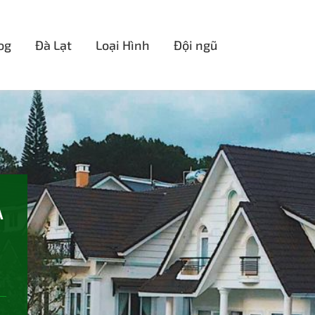
og
Đà Lạt
Loại Hình
Đội ngũ
À