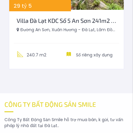
29
tỷ
5
Villa Đà Lạt KDC Số 5 An Sơn 241m2 Phong Cách Pháp Cổ
Đường An Sơn, Xuân Hương - Đà Lạt, Lâm Đồng, Việt Nam
240.7 m2
Sổ riêng xây dựng
CÔNG TY BẤT ĐỘNG SẢN SMILE
Công Ty Bất Động Sản Smile hỗ trợ mua bán, k gửi, tư vấn
pháp lý nhà đất tại Đà Lạt..