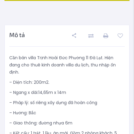
Mô tả
Cần bán villa Trịnh Hoài Đức Phường 11 Đà Lạt. Hiện
đang cho thuê kinh doanh villa du lịch, thu nhập ổn
định.
– Diện tích: 200m2.
– Ngang x dài:14,65m x 14m
– Pháp lý: sổ riêng xây dựng đã hoàn công
– Hướng: Bắc
– Giao thông: đường nhựa 6m
– Kết cấu: 1 trệt, 1 lầu, áp mái. Gồm 2 phòng khách, 5