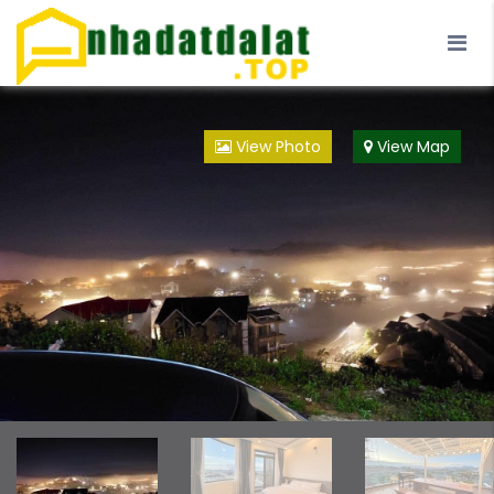
Trang Chủ
Blog
Đà Lạt
Loại Hình
View Photo
View Map
Đội ngũ