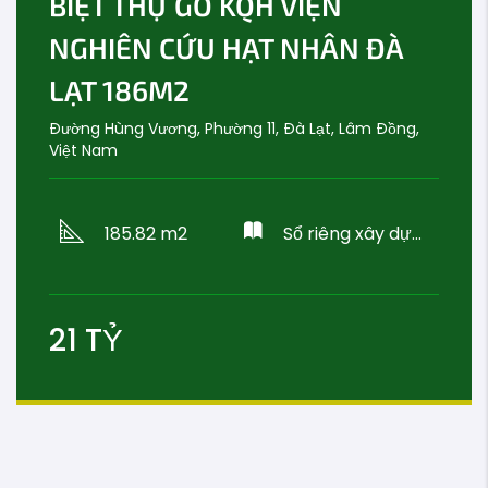
BIỆT THỰ GỖ KQH VIỆN
NGHIÊN CỨU HẠT NHÂN ĐÀ
LẠT 186M2
Đường Hùng Vương, Phường 11, Đà Lạt, Lâm Đồng,
Việt Nam
185.82 m2
Sổ riêng xây dựng
21
TỶ