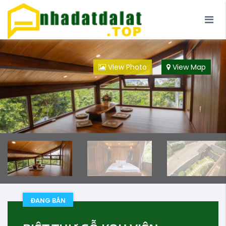
Trang Chủ
Blog
Đà Lạt
Loại Hình
View Photo
View Map
Đội ngũ
ĐANG BÁN