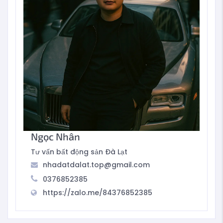
Ngọc Nhân
Tư vấn bất động sản Đà Lạt
nhadatdalat.top@gmail.com
0376852385
https://zalo.me/84376852385