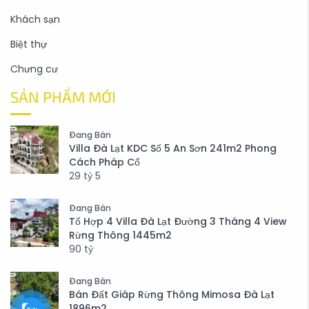
Khách sạn
Biệt thự
Chưng cư
SẢN PHẨM MỚI
Đang Bán
Villa Đà Lạt KDC Số 5 An Sơn 241m2 Phong
Cách Pháp Cổ
29
tỷ
5
Đang Bán
Tổ Hợp 4 Villa Đà Lạt Đường 3 Tháng 4 View
Rừng Thông 1445m2
90
tỷ
Đang Bán
Bán Đất Giáp Rừng Thông Mimosa Đà Lạt
1896m2