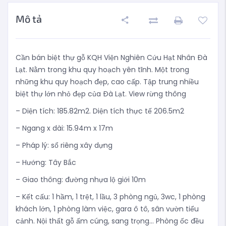
Mô tả
Cần bán biệt thự gỗ KQH Viện Nghiên Cứu Hạt Nhân Đà
Lạt. Nằm trong khu quy hoạch yên tĩnh. Một trong
những khu quy hoạch đẹp, cao cấp. Tập trung nhiều
biệt thự lớn nhỏ đẹp của Đà Lạt. View rừng thông
– Diện tích: 185.82m2. Diện tích thực tế 206.5m2
– Ngang x dài: 15.94m x 17m
– Pháp lý: sổ riêng xây dựng
– Hướng: Tây Bắc
– Giao thông: đường nhựa lộ giới 10m
– Kết cấu: 1 hầm, 1 trệt, 1 lầu, 3 phòng ngủ, 3wc, 1 phòng
khách lớn, 1 phòng làm việc, gara ô tô, sân vườn tiểu
cảnh. Nội thất gỗ ấm cúng, sang trọng… Phòng ốc đều