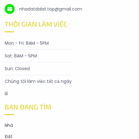
nhadatdalat.top@gmail.com
THỜI GIAN LÀM VIỆC
Mon - Fri: 8AM - 5PM
Sat: 8AM - 5PM
Sun: Closed
Chúng tôi làm việc tất cả ngày
lễ
BẠN ĐANG TÌM
Nhà
Đất