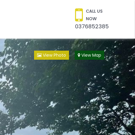
CALL US
NOW
0376852385
View Photo
View Map