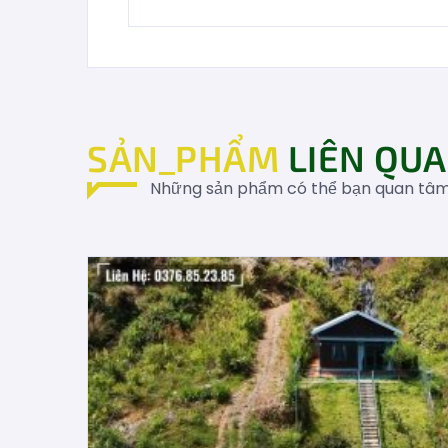
SẢN_PHẨM
LIÊN QU
Những sản phẩm có thể bạn quan tâ
 BÁN