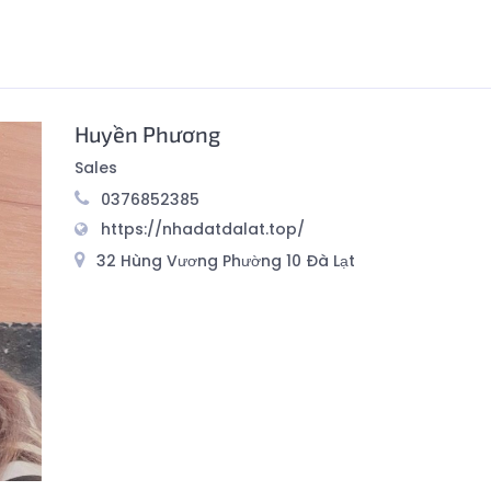
Huyền Phương
Sales
0376852385
https://nhadatdalat.top/
32 Hùng Vương Phường 10 Đà Lạt