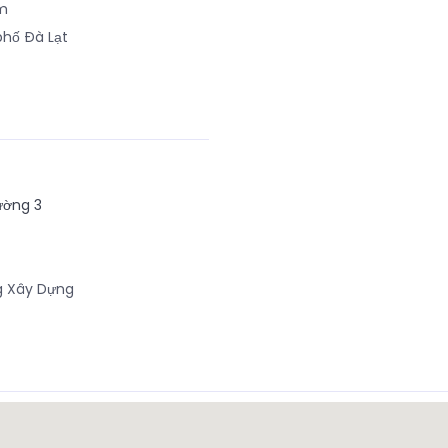
m
hố Đà Lạt
ường 3
g Xây Dựng