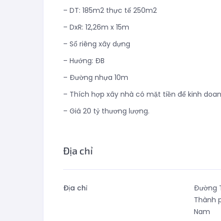
– DT: 185m2 thực tế 250m2
– DxR: 12,26m x 15m
– Sổ riêng xây dựng
– Hướng: ĐB
– Đường nhựa 10m
– Thích hợp xây nhà có mặt tiền để kinh doa
– Giá 20 tỷ thương lượng.
Địa chỉ
Địa chỉ
Đường T
Thành p
Nam