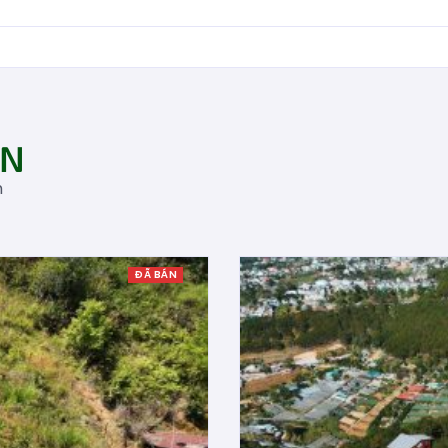
AN
m
ĐÃ BÁN