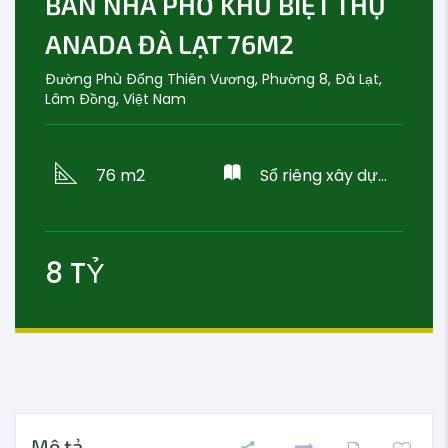
BÁN NHÀ PHỐ KHU BIỆT THỰ
ANADA ĐÀ LẠT 76M2
Đường Phù Đổng Thiên Vương, Phường 8, Đà Lạt,
Lâm Đồng, Việt Nam
76 m2
Sổ riêng xây dựng
8
TỶ
Mô tả