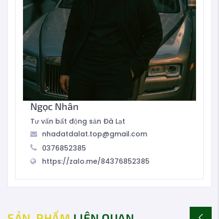
Ngọc Nhân
Tư vấn bất động sản Đà Lạt
nhadatdalat.top@gmail.com
0376852385
https://zalo.me/84376852385
SẢN_PHẨM
LIÊN QUAN