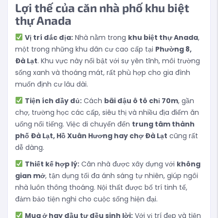
Lợi thế của căn nhà phố khu biệt
thự Anada
Vị trí đắc địa:
Nhà nằm trong
khu biệt thự Anada
,
một trong những khu dân cư cao cấp tại
Phường 8,
Đà Lạt
. Khu vực này nổi bật với sự yên tĩnh, môi trường
sống xanh và thoáng mát, rất phù hợp cho gia đình
muốn định cư lâu dài.
Tiện ích đầy đủ:
Cách
bãi đậu ô tô chỉ 70m
, gần
chợ, trường học các cấp, siêu thị và nhiều địa điểm ăn
uống nổi tiếng. Việc di chuyển đến
trung tâm thành
phố Đà Lạt, Hồ Xuân Hương hay chợ Đà Lạt
cũng rất
dễ dàng.
Thiết kế hợp lý:
Căn nhà được xây dựng với
không
gian mở
, tận dụng tối đa ánh sáng tự nhiên, giúp ngôi
nhà luôn thông thoáng. Nội thất được bố trí tinh tế,
đảm bảo tiện nghi cho cuộc sống hiện đại.
Mua ở hay đầu tư đều sinh lời:
Với vị trí đẹp và tiện