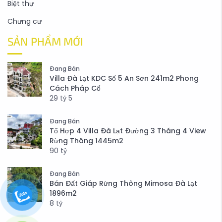
Biệt thự
Chưng cư
SẢN PHẨM MỚI
Đang Bán
Villa Đà Lạt KDC Số 5 An Sơn 241m2 Phong
Cách Pháp Cổ
29
tỷ
5
Đang Bán
Tổ Hợp 4 Villa Đà Lạt Đường 3 Tháng 4 View
Rừng Thông 1445m2
90
tỷ
Đang Bán
Bán Đất Giáp Rừng Thông Mimosa Đà Lạt
1896m2
8
tỷ