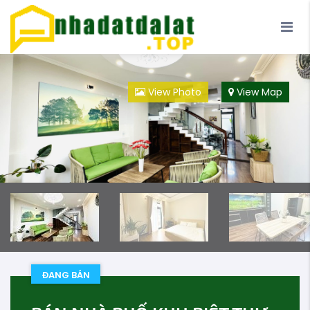
Trang Chủ
Blog
Đà Lạt
Loại Hình
View Photo
View Map
Đội ngũ
ĐANG BÁN