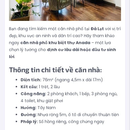
Bạn đang tìm kiếm một căn nhà phố tại
Đà Lạt
với vị trí
đẹp, khu vực an ninh và dân trí cao? Hãy tham khảo
ngay
căn nhà phố khu biệt thự Anada
– một lựa
chọn lý tưởng cho
định cư lâu dài hoặc đầu tư sinh
lời
.
Thông tin chi tiết về căn nhà:
Diện tích:
76m² (ngang 4,5m x dài 17m)
Kết cấu:
1 trệt, 2 lầu
Công năng:
2 phòng khách, 1 bếp, 3 phòng ngủ,
4 toilet, khu giặt phơi
Hướng:
Tây Nam
Đường:
Nhựa rộng 5m, ô tô di chuyển thuận tiện
Pháp lý:
Sổ hồng riêng, công chứng ngay