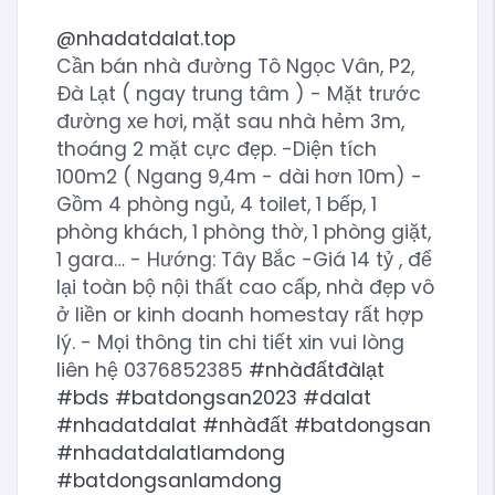
@nhadatdalat.top
Cần bán nhà đường Tô Ngọc Vân, P2,
Đà Lạt ( ngay trung tâm ) - Mặt trước
đường xe hơi, mặt sau nhà hẻm 3m,
thoáng 2 mặt cực đẹp. -Diện tích
100m2 ( Ngang 9,4m - dài hơn 10m) -
Gồm 4 phòng ngủ, 4 toilet, 1 bếp, 1
phòng khách, 1 phòng thờ, 1 phòng giặt,
1 gara… - Hướng: Tây Bắc -Giá 14 tỷ , để
lại toàn bộ nội thất cao cấp, nhà đẹp vô
ở liền or kinh doanh homestay rất hợp
lý. - Mọi thông tin chi tiết xin vui lòng
liên hệ 0376852385
#nhàđấtđàlạt
#bds
#batdongsan2023
#dalat
#nhadatdalat
#nhàđất
#batdongsan
#nhadatdalatlamdong
#batdongsanlamdong