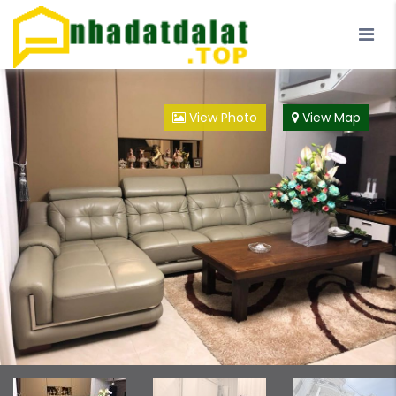
Trang Chủ
Blog
Đà Lạt
Loại Hình
View Photo
View Map
Đội ngũ