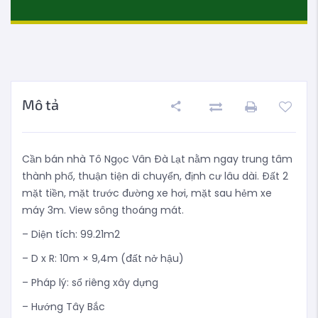
Mô tả
Cần bán nhà Tô Ngọc Vân Đà Lạt nằm ngay trung tâm
thành phố, thuận tiện di chuyển, định cư lâu dài. Đất 2
mặt tiền, mặt trước đường xe hơi, mặt sau hẻm xe
máy 3m. View sông thoáng mát.
– Diện tích: 99.21m2
– D x R: 10m × 9,4m (đất nở hậu)
– Pháp lý: sổ riêng xây dựng
– Hướng Tây Bắc