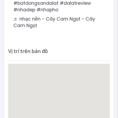
#batdongsandalat
#dalatreview
#nhadep
#nhapho
♬ nhạc nền - Cây Cam Ngọt - Cây
Cam Ngọt
Vị trí trên bản đồ