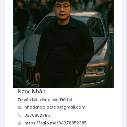
Ngọc Nhân
Tư vấn bất động sản Đà Lạt
nhadatdalat.top@gmail.com
0376852385
https://zalo.me/84376852385