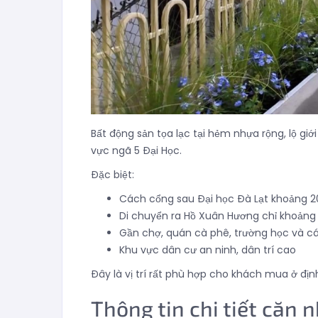
Bất động sản tọa lạc tại hẻm nhựa rộng, lộ gi
vực ngã 5 Đại Học.
Đặc biệt:
Cách cổng sau Đại học Đà Lạt khoảng 
Di chuyển ra Hồ Xuân Hương chỉ khoản
Gần chợ, quán cà phê, trường học và cá
Khu vực dân cư an ninh, dân trí cao
Đây là vị trí rất phù hợp cho khách mua ở đị
Thông tin chi tiết căn 