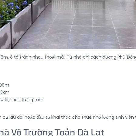
ới 8m, ô tô tránh nhau thoải mái. Từ nhà chỉ cách đường
Phù Đổn
200m
g 3km
c tiện ích trung tâm
nh cư lâu dài hoặc đầu tư khai thác cho thuê nhờ lượng sinh viê
nhà Võ Trường Toản Đà Lạt