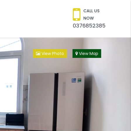
CALL US
NOW
0376852385
View Photo
View Map