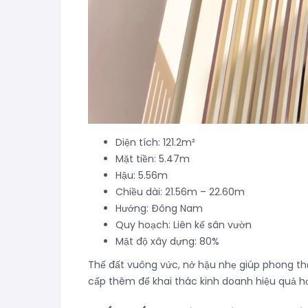
Diện tích: 121.2m²
Mặt tiền: 5.47m
Hậu: 5.56m
Chiều dài: 21.56m – 22.60m
Hướng: Đông Nam
Quy hoạch: Liên kế sân vườn
Mật độ xây dựng: 80%
Thế đất vuông vức, nở hậu nhẹ giúp phong thủ
cấp thêm để khai thác kinh doanh hiệu quả h