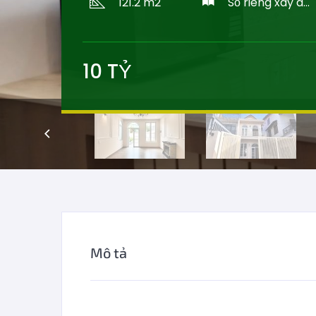
121.2 m2
Sổ riêng xây dựng
10
TỶ
Mô tả