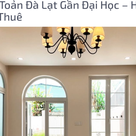
Toản Đà Lạt Gần Đại Học – 
 Thuê