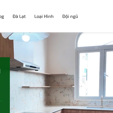
og
Đà Lạt
Loại Hình
Đội ngũ
N