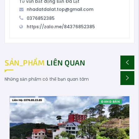
Tư vấn bất động sản Đà Lạt
nhadatdalat.top@gmail.com
0376852385
https://zalo.me/84376852385
SẢN_PHẨM
LIÊN QUAN
Những sản phẩm có thể bạn quan tâm
ĐANG BÁN