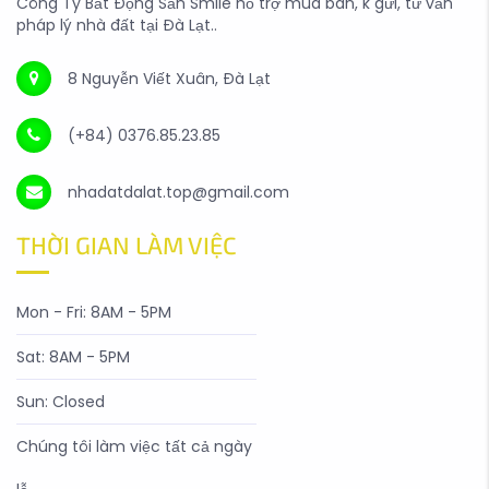
Công Ty Bất Động Sản Smile hỗ trợ mua bán, k gửi, tư vấn
pháp lý nhà đất tại Đà Lạt..
8 Nguyễn Viết Xuân, Đà Lạt
(+84) 0376.85.23.85
nhadatdalat.top@gmail.com
THỜI GIAN LÀM VIỆC
Mon - Fri: 8AM - 5PM
Sat: 8AM - 5PM
Sun: Closed
Chúng tôi làm việc tất cả ngày