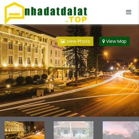
Trang Chủ
Blog
Đà Lạt
Loại Hình
View Photo
View Map
Đội ngũ