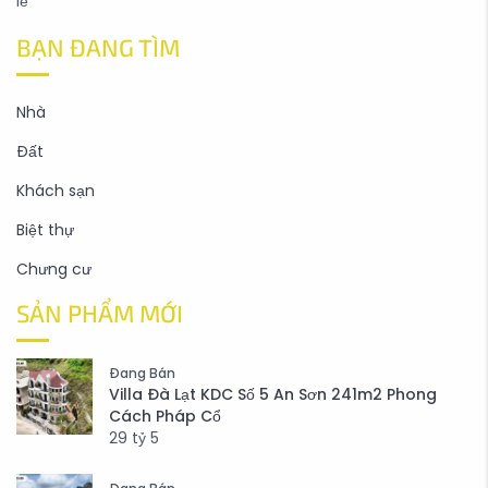
lễ
BẠN ĐANG TÌM
Nhà
Đất
Khách sạn
Biệt thự
Chưng cư
SẢN PHẨM MỚI
Đang Bán
Villa Đà Lạt KDC Số 5 An Sơn 241m2 Phong
Cách Pháp Cổ
29
tỷ
5