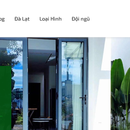
og
Đà Lạt
Loại Hình
Đội ngũ