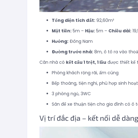
Tổng diện tích đất:
92,60m²
Mặt tiền:
5m –
Hậu:
5m –
Chiều dài:
19
Hướng:
Đông Nam
Đường trước nhà:
8m, ô tô ra vào thoả
Căn nhà có
kết cấu 1 trệt, 1 lầu
được thiết kế 
Phòng khách rộng rãi, ấm cúng
Bếp thoáng, tiện nghi, phù hợp sinh hoạt
3 phòng ngủ, 3WC
Sân để xe thuận tiện cho gia đình có ô t
Vị trí đắc địa – kết nối dễ dàn