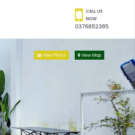
CALL US
NOW
0376852385
View Photo
View Map