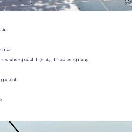
,53m
i mái
theo phong cách hiện đại, tối ưu công năng:
 gia đình
ô
g