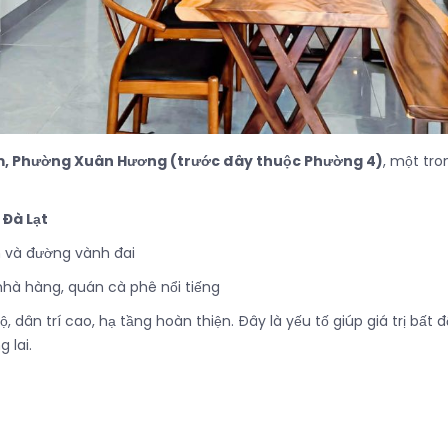
m, Phường Xuân Hương (trước đây thuộc Phường 4)
, một tr
Đà Lạt
h và đường vành đai
, nhà hàng, quán cà phê nổi tiếng
dân trí cao, hạ tầng hoàn thiện. Đây là yếu tố giúp giá trị bất 
 lai.