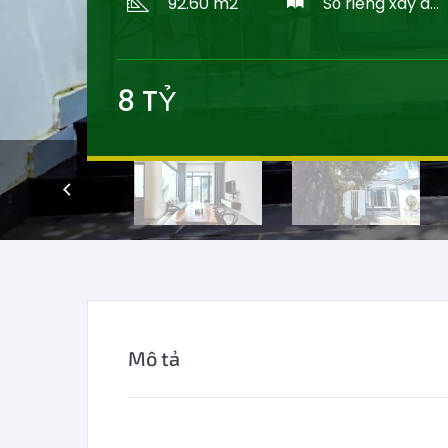
92.60 m2
Sổ riêng xây dựng
8
TỶ
Mô tả