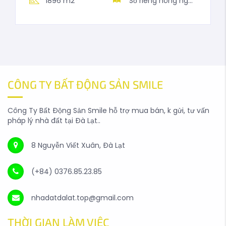
1896 m2
Sổ riêng nông nghiệp
CÔNG TY BẤT ĐỘNG SẢN SMILE
Công Ty Bất Động Sản Smile hỗ trợ mua bán, k gửi, tư vấn
pháp lý nhà đất tại Đà Lạt..
8 Nguyễn Viết Xuân, Đà Lạt
(+84) 0376.85.23.85
nhadatdalat.top@gmail.com
THỜI GIAN LÀM VIỆC