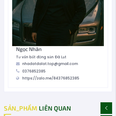
Ngọc Nhân
Tư vấn bất động sản Đà Lạt
nhadatdalat.top@gmail.com
0376852385
https://zalo.me/84376852385
SẢN_PHẨM
LIÊN QUAN