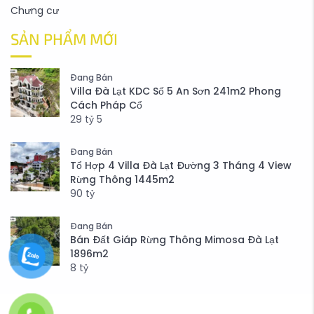
Chưng cư
SẢN PHẨM MỚI
Đang Bán
Villa Đà Lạt KDC Số 5 An Sơn 241m2 Phong
Cách Pháp Cổ
29
tỷ
5
Đang Bán
Tổ Hợp 4 Villa Đà Lạt Đường 3 Tháng 4 View
Rừng Thông 1445m2
90
tỷ
Đang Bán
Bán Đất Giáp Rừng Thông Mimosa Đà Lạt
1896m2
8
tỷ