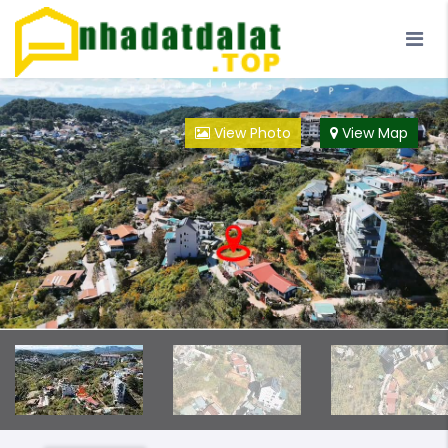
Trang Chủ
Blog
Đà Lạt
Loại Hình
View Photo
View Map
Đội ngũ