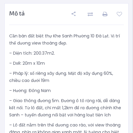
Mô tả
Cần bán đất biệt thự Khe Sanh Phường 10 Đà Lạt. Vị trí
thế dương view thoáng đẹp.
– Diện tích: 200.37m2.
– DxR: 20m x 10m
– Pháp lý: sổ riêng xây dựng. Mật độ xây dựng 60%,
chiều cao dưới 19m
– Hướng: Đông Nam
– Giao thông đường 5m. Đường ô tô rộng rãi, dễ dàng
kết nối. Từ lô đất, chỉ mất 1,2km để ra đường chính Khe
Sanh – tuyến đường nổi bật với hàng loạt tiện ích
– Lô đất nằm trên thế dương cao ráo, với view thoáng
đãng, nhìn ra không gian xanh mát, lý tưởng cho biệt